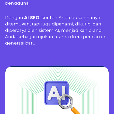
pengguna.
Dengan
AI SEO
, konten Anda bukan hanya
ditemukan, tapi juga dipahami, dikutip, dan
dipercaya oleh sistem AI, menjadikan brand
Anda sebagai rujukan utama di era pencarian
generasi baru.