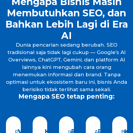
Mengapa Bisnis Masih
Membutuhkan SEO, dan
Bahkan Lebih Lagi di Era
AI
Dunia pencarian sedang berubah. SEO
tradisional saja tidak lagi cukup — Google’s AI
Overviews, ChatGPT, Gemini, dan platform AI
lainnya kini mengubah cara orang
menemukan informasi dan brand. Tanpa
optimasi untuk ekosistem baru ini, bisnis Anda
berisiko tidak terlihat sama sekali.
Mengapa SEO tetap penting:
Visibilitas
Kepercayaan
Pertumbuhan
Pemaham
Ke
Platform
Iklan
AI
Ban