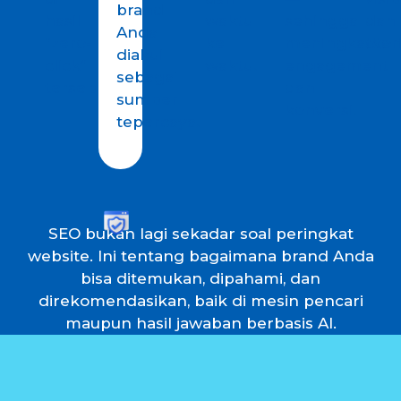
brand
hasil
waktu
sehingga
dan
Anda
“zero-
ke
meningkatka
otori
diakui
click”
waktu.
engagement
sebagai
tersebut.
dan
sumber
konversi.
tepercaya.
SEO bukan lagi sekadar soal peringkat
website. Ini tentang bagaimana brand Anda
bisa ditemukan, dipahami, dan
direkomendasikan, baik di mesin pencari
maupun hasil jawaban berbasis AI.