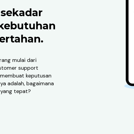
 sekadar
 kebutuhan
ertahan.
rang mulai dari
ustomer support
k membuat keputusan
nya adalah, bagaimana
 yang tepat?