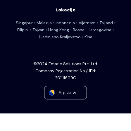
Lokacije
Singapur • Malezija • Indonezija • Vijetnam • Tajland •
Filipini • Tajvan • Hong Kong • Bosna i Hercegovina •
Ujedinjeno Kraljevstvo • Kina
©2024 Ematic Solutions Pte. Ltd.
Company Registration No./UEN:
201111609G
English
Srpski
中文 (台灣)
Tiếng Việt
ไทย