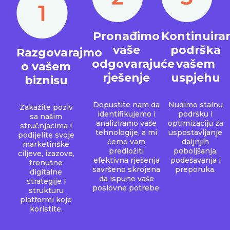
Pronađimo
Kontinuira
vaše
podrška
Razgovarajmo
odgovarajuće
vašem
o vašem
rješenje
uspjehu
biznisu
Dopustite nam da
Nudimo stalnu
Zakažite poziv
identifikujemo i
podršku i
sa našim
analiziramo vaše
optimizaciju za
stručnjacima i
tehnologije, a mi
uspostavljanje
podijelite svoje
ćemo vam
daljnjih
marketinške
predložiti
poboljšanja,
ciljeve, izazove,
efektivna rješenja
podešavanja i
trenutne
savršeno skrojena
preporuka.
digitalne
da ispune vaše
strategije i
poslovne potrebe.
strukturu
platformi koje
koristite.