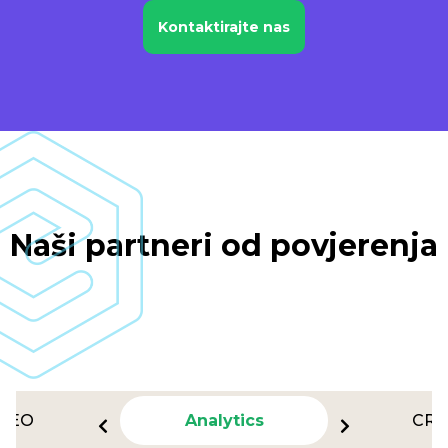
Kontaktirajte nas
Naši partneri od povjerenja
SEO
Analytics
CR