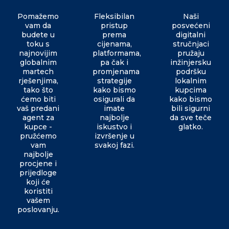
Pomažemo
Fleksibilan
Naši
vam da
pristup
posvećeni
budete u
prema
digitalni
toku s
cijenama,
stručnjaci
najnovijim
platformama,
pružaju
globalnim
pa čak i
inžinjersku
martech
promjenama
podršku
rješenjima,
strategije
lokalnim
tako što
kako bismo
kupcima
ćemo biti
osigurali da
kako bismo
vaš predani
imate
bili sigurni
agent za
najbolje
da sve teče
kupce -
iskustvo i
glatko.
pružćemo
izvršenje u
vam
svakoj fazi.
najbolje
procjene i
prijedloge
koji će
koristiti
vašem
poslovanju.