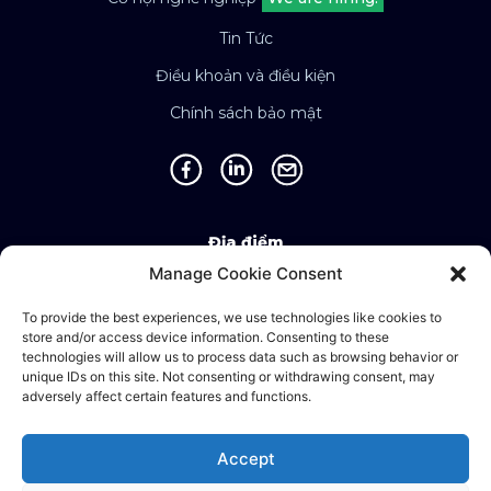
Tin Tức
Điều khoản và điều kiện
Chính sách bảo mật
Địa điểm
Manage Cookie Consent
Singapore • Malaysia • Indonesia • Vietnam •
Thailand • Philippines • Taiwan • Hong Kong •
To provide the best experiences, we use technologies like cookies to
store and/or access device information. Consenting to these
Bosnia • United Kingdom • China
technologies will allow us to process data such as browsing behavior or
unique IDs on this site. Not consenting or withdrawing consent, may
adversely affect certain features and functions.
©2025 Ematic Solutions Pte. Ltd.
Accept
Company Registration No./UEN: