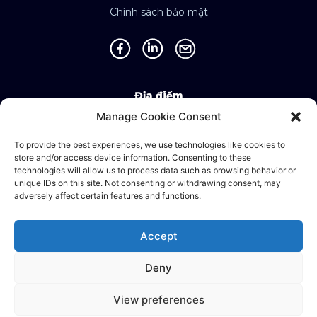
Chính sách bảo mật
Địa điểm
Manage Cookie Consent
Singapore • Malaysia • Indonesia • Vietnam •
Thailand • Philippines • Taiwan • Hong Kong •
To provide the best experiences, we use technologies like cookies to
store and/or access device information. Consenting to these
Bosnia • United Kingdom • China
technologies will allow us to process data such as browsing behavior or
unique IDs on this site. Not consenting or withdrawing consent, may
adversely affect certain features and functions.
©2025 Ematic Solutions Pte. Ltd.
Accept
Company Registration No./UEN:
201111609G
Deny
English
Tiếng Việt
View preferences