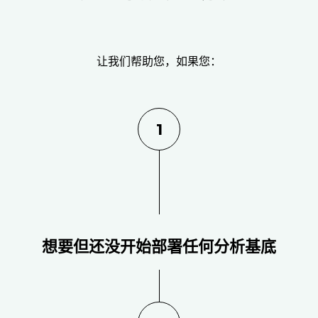
让我们帮助您，如果您：
1
想要但还没开始部署任何分析基底