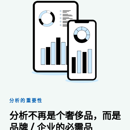
分析的重要性
分析不再是个奢侈品，而是
品牌 / 企业的必需品