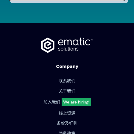
Company
联系我们
关于我们
加入我们
We are hiring!
线上资源
条款及细则
隐私政策