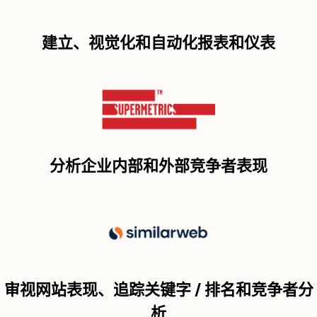
建立、视觉化和自动化报表和仪表
分析企业内部和外部竞争者表现
审视网站表现、追踪关键字 / 排名和竞争者分
析