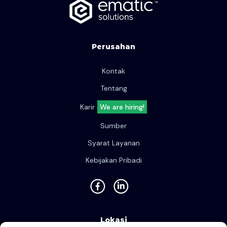
Perusahan
Kontak
Tentang
Karir
We are hiring!
Sumber
Syarat Layanan
Kebijakan Pribadi
Lokasi