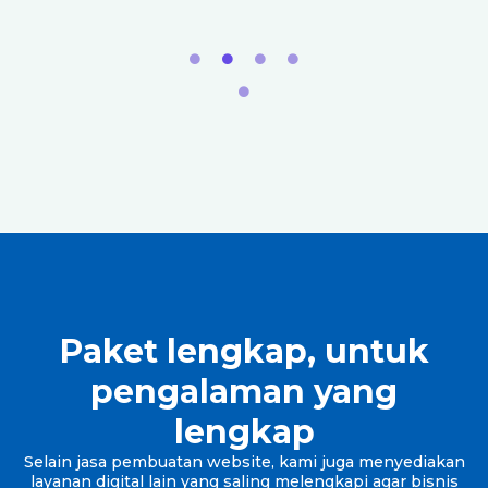
Paket lengkap, untuk
pengalaman yang
lengkap
Selain jasa pembuatan website, kami juga menyediakan
layanan digital lain yang saling melengkapi agar bisnis