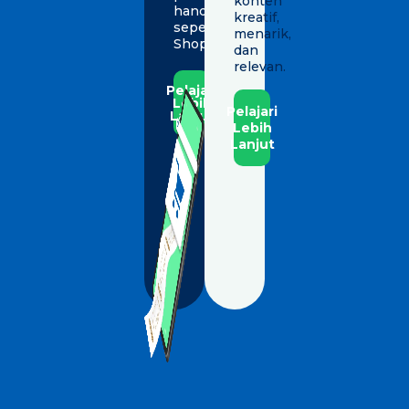
konten
handal
kreatif,
seperti
menarik,
Shopify.
dan
relevan.
Pelajari
Lebih
Pelajari
Lanjut
Lebih
Lanjut