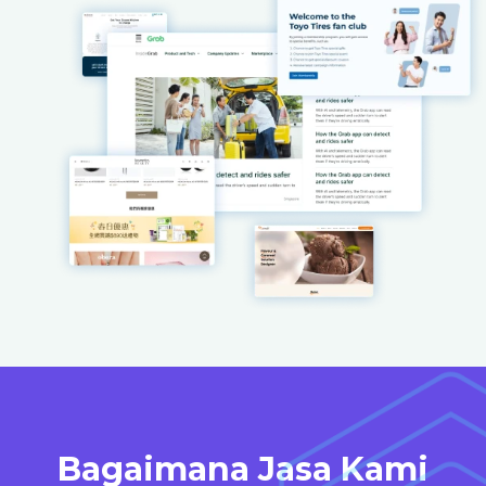
Bagaimana Jasa Kami