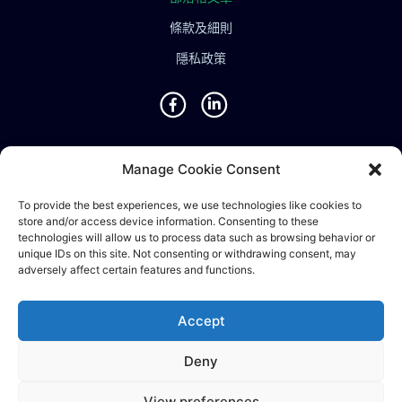
條款及細則
隱私政策
地點
Manage Cookie Consent
新加坡 • 馬來西亞 • 印度 • 越南 • 泰國 • 菲律賓 • 台灣 • 香
To provide the best experiences, we use technologies like cookies to
store and/or access device information. Consenting to these
港 • 波斯尼亞 • 英國 • 中國
technologies will allow us to process data such as browsing behavior or
unique IDs on this site. Not consenting or withdrawing consent, may
adversely affect certain features and functions.
©2024 Ematic Solutions Pte. Ltd.
Accept
Company Registration No./UEN:
201111609G
Deny
English
中文 (台灣)
View preferences