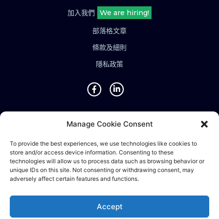
加入我們
We are hiring!
部落格文章
條款及細則
隱私政策
地點
Manage Cookie Consent
新加坡 • 馬來西亞 • 印度 • 越南 • 泰國 • 菲律賓 • 台灣 • 香
To provide the best experiences, we use technologies like cookies to
store and/or access device information. Consenting to these
港 • 波斯尼亞 • 英國 • 中國
technologies will allow us to process data such as browsing behavior or
unique IDs on this site. Not consenting or withdrawing consent, may
adversely affect certain features and functions.
©2024 Ematic Solutions Pte. Ltd.
Accept
Company Registration No./UEN: