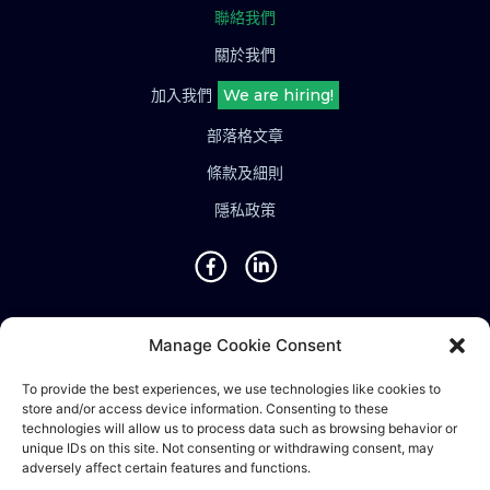
聯絡我們
關於我們
加入我們
We are hiring!
部落格文章
條款及細則
隱私政策
地點
Manage Cookie Consent
新加坡 • 馬來西亞 • 印度 • 越南 • 泰國 • 菲律賓 • 台灣 • 香
To provide the best experiences, we use technologies like cookies to
store and/or access device information. Consenting to these
港 • 波斯尼亞 • 英國 • 中國
technologies will allow us to process data such as browsing behavior or
unique IDs on this site. Not consenting or withdrawing consent, may
adversely affect certain features and functions.